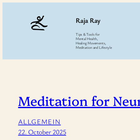
Skip
to
Raja Ray
content
Tips & Tools for
Mental Health,
Healing Movements,
Meditation and Lifestyle
Meditation for Neu
ALLGEMEIN
22. October 2025